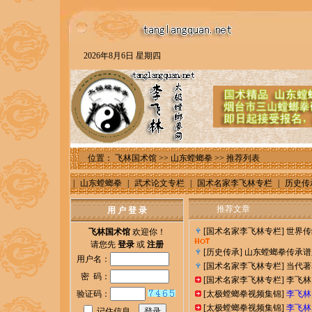
2026年8月6日 星期四
位置：
飞林国术馆
>>
山东螳螂拳
>> 推荐列表
|
山东螳螂拳
|
武术论文专栏
|
国术名家李飞林专栏
|
历史传
推荐文章
用 户 登 录
[
国术名家李飞林专栏
]
世界传
飞林国术馆
欢迎你！
请您先
登录
或
注册
[
历史传承
]
山东螳螂拳传承谱
用户名：
[
国术名家李飞林专栏
]
当代著
密 码：
[
国术名家李飞林专栏
]
李飞林
验证码：
[
太极螳螂拳视频集锦
]
李飞林
[
太极螳螂拳视频集锦
]
李飞林
记住信息