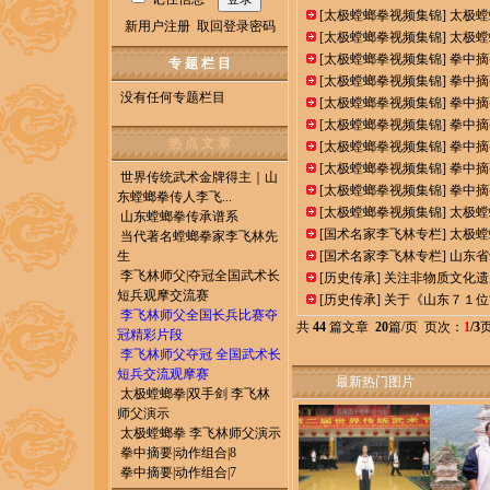
[
太极螳螂拳视频集锦
]
太极螳
新用户注册
取回登录密码
[
太极螳螂拳视频集锦
]
太极螳
[
太极螳螂拳视频集锦
]
拳中摘
专 题 栏 目
[
太极螳螂拳视频集锦
]
拳中摘
没有任何专题栏目
[
太极螳螂拳视频集锦
]
拳中摘
[
太极螳螂拳视频集锦
]
拳中摘
热 点 文 章
[
太极螳螂拳视频集锦
]
拳中摘
[
太极螳螂拳视频集锦
]
拳中摘
世界传统武术金牌得主｜山
[
太极螳螂拳视频集锦
]
拳中摘
东螳螂拳传人李飞...
[
太极螳螂拳视频集锦
]
太极螳
山东螳螂拳传承谱系
[
国术名家李飞林专栏
]
太极螳
当代著名螳螂拳家李飞林先
生
[
国术名家李飞林专栏
]
山东省
李飞林师父|夺冠全国武术长
[
历史传承
]
关注非物质文化遗
短兵观摩交流赛
[
历史传承
]
关于《山东７１位“
李飞林师父全国长兵比赛夺
共
44
篇文章
20
篇/页 页次：
1
/3
冠精彩片段
李飞林师父夺冠 全国武术长
短兵交流观摩赛
最新热门图片
太极螳螂拳|双手剑 李飞林
师父演示
太极螳螂拳 李飞林师父演示
拳中摘要|动作组合|8
拳中摘要|动作组合|7