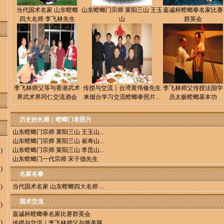
当代国术名家 山东螳螂
山东螳螂门宗师 莱阳三山 王玉
嘉诚杯螳螂拳名家比赛
四大名师 李飞林先生
山
群英会
李飞林师父等与香港武术
传授与交流｜台湾黄伟修先生
李飞林师父传授法国学
界武术界同仁交流酒会
来烟台学习交流螳螂拳照片...
员太极螳螂基本功
历史的长廊｜螳螂门老照片
山东螳螂门宗师 莱阳三山 王玉山...
山东螳螂门宗师 莱阳三山 崔寿山...
山东螳螂门宗师 莱阳三山 李昆山...
1
)
山东螳螂门一代宗师 宋子德先生
7
)
名家名拳
3
)
当代国术名家 山东螳螂四大名师 ...
国术交流
8
)
嘉诚杯螳螂拳名家比赛群英会
7
)
传授与交流｜李飞林师父与俄美两...