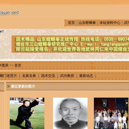
首页
山东螳螂拳
本站资料中心
武
学图库
>> 首页
螂门老照片
|
名家名拳
|
国术交流
|
武功教授
|
最新动态
|
最近更新的图片