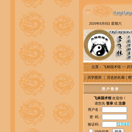
2026年8月8日 星期六
位置：
飞林国术馆
>>
武
|
武学图库
|
历史的长廊｜螳
用 户 登 录
飞林国术馆
欢迎你！
请您先
登录
或
注册
用户名：
密 码：
验证码：
记住信息