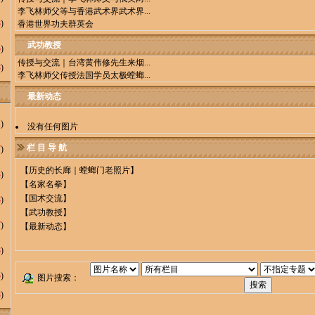
李飞林师父等与香港武术界武术界...
8
)
香港世界功夫群英会
武功教授
5
)
传授与交流｜台湾黄伟修先生来烟...
8
)
李飞林师父传授法国学员太极螳螂...
最新动态
1
)
没有任何图片
栏 目 导 航
7
)
【
历史的长廊｜螳螂门老照片
】
3
)
【
名家名拳
】
【
国术交流
】
8
)
【
武功教授
】
7
)
【
最新动态
】
8
)
5
)
图片搜索：
8
)