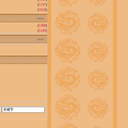
(
1147
)
(
1018
)
more...
(
1308
)
(
1145
)
more...