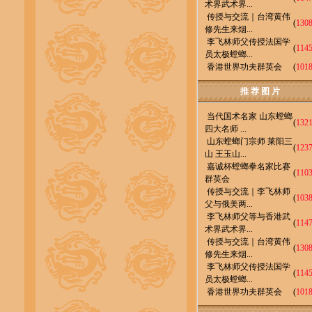
术界武术界...
传授与交流｜台湾黄伟
(
130
修先生来烟...
李飞林师父传授法国学
(
114
员太极螳螂...
香港世界功夫群英会
(
101
推 荐 图 片
当代国术名家 山东螳螂
(
132
四大名师 ...
山东螳螂门宗师 莱阳三
(
123
山 王玉山...
嘉诚杯螳螂拳名家比赛
(
110
群英会
传授与交流｜李飞林师
(
103
父与俄美两...
李飞林师父等与香港武
(
114
术界武术界...
传授与交流｜台湾黄伟
(
130
修先生来烟...
李飞林师父传授法国学
(
114
员太极螳螂...
香港世界功夫群英会
(
101