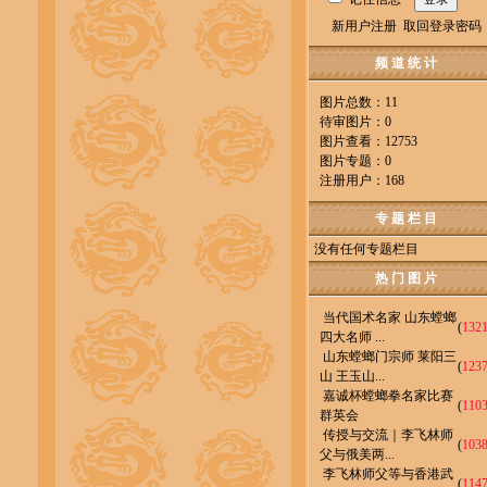
新用户注册
取回登录密码
频 道 统 计
图片总数：11
待审图片：0
图片查看：12753
图片专题：0
注册用户：168
专 题 栏 目
没有任何专题栏目
热 门 图 片
当代国术名家 山东螳螂
(
132
四大名师 ...
山东螳螂门宗师 莱阳三
(
123
山 王玉山...
嘉诚杯螳螂拳名家比赛
(
110
群英会
传授与交流｜李飞林师
(
103
父与俄美两...
李飞林师父等与香港武
(
114