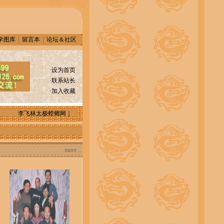
学图库
留言本
论坛＆社区
·
设为首页
·
联系站长
·
加入收藏
李飞林太极螳螂网｜烟台螳螂拳在线 联系方式 [2006-11-02 12:58:29]
祝贺烟台
more...