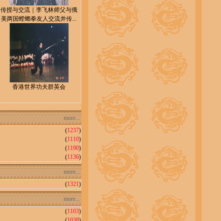
传授与交流｜李飞林师父与俄
美两国螳螂拳友人交流并传...
香港世界功夫群英会
more...
(
1237
)
(
1110
)
(
1190
)
(
1136
)
more...
(
1321
)
more...
(
1103
)
(
1038
)