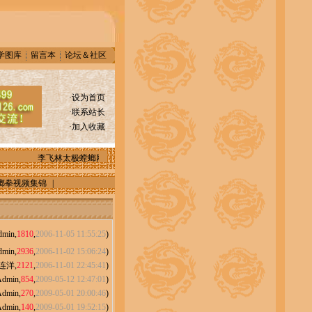
学图库
留言本
论坛＆社区
·
设为首页
·
联系站长
·
加入收藏
李飞林太极螳螂网｜烟台螳螂拳在线 联系方式 [2006-11-02 12:58:29]
祝贺
螂拳视频集锦
|
dmin
,
1810
,
2006-11-05 11:55:25
)
dmin
,
2936
,
2006-11-02 15:06:24
)
连洋
,
2121
,
2006-11-01 22:45:41
)
Admin
,
854
,
2009-05-12 12:47:01
)
Admin
,
270
,
2009-05-01 20:00:46
)
Admin
,
140
,
2009-05-01 19:52:15
)