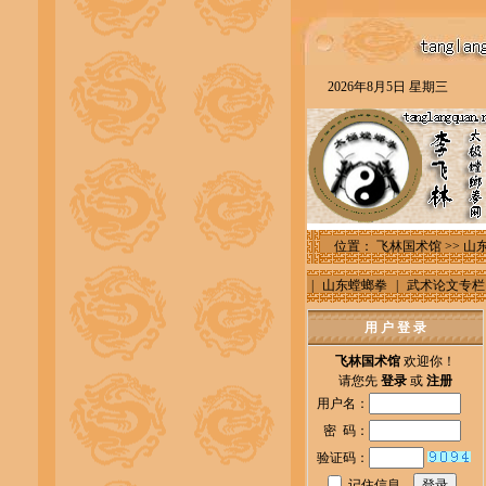
2026年8月5日 星期三
位置：
飞林国术馆
>>
山
|
山东螳螂拳
|
武术论文专栏
用 户 登 录
飞林国术馆
欢迎你！
请您先
登录
或
注册
用户名：
密 码：
验证码：
记住信息