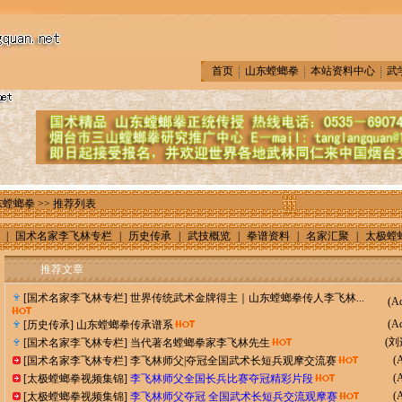
首页
山东螳螂拳
本站资料中心
武
东螳螂拳
>> 推荐列表
|
国术名家李飞林专栏
|
历史传承
|
武技概览
|
拳谱资料
|
名家汇聚
|
太极螳
推荐文章
[
国术名家李飞林专栏
]
世界传统武术金牌得主｜山东螳螂拳传人李飞林...
(
A
(
A
[
历史传承
]
山东螳螂拳传承谱系
(
刘
[
国术名家李飞林专栏
]
当代著名螳螂拳家李飞林先生
(
[
国术名家李飞林专栏
]
李飞林师父|夺冠全国武术长短兵观摩交流赛
(
[
太极螳螂拳视频集锦
]
李飞林师父全国长兵比赛夺冠精彩片段
(
[
太极螳螂拳视频集锦
]
李飞林师父夺冠 全国武术长短兵交流观摩赛