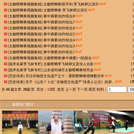
(
[
太极螳螂拳视频集锦
]
太极螳螂拳|双手剑 李飞林师父演示
(
[
太极螳螂拳视频集锦
]
太极螳螂拳 李飞林师父演示
(
[
太极螳螂拳视频集锦
]
拳中摘要|动作组合|8
(
[
太极螳螂拳视频集锦
]
拳中摘要|动作组合|7
(
[
太极螳螂拳视频集锦
]
拳中摘要|动作组合|6
(
[
太极螳螂拳视频集锦
]
拳中摘要|动作组合|5
(
[
太极螳螂拳视频集锦
]
拳中摘要|动作组合|4
(
[
太极螳螂拳视频集锦
]
拳中摘要|动作组合|3
(
[
太极螳螂拳视频集锦
]
拳中摘要|动作组合2
(
[
太极螳螂拳视频集锦
]
太极螳螂拳|拳中摘要|一段|组合
(
[
国术名家李飞林专栏
]
太极螳螂李飞林师父及传人合影
(
[
国术名家李飞林专栏
]
山东省邹城市太极螳螂拳研究会
(
[
历史传承
]
关注非物质文化遗产之十：莱阳螳螂拳铿锵数百年
(
[
历史传承
]
关于《山东７１位“ 非物质文化遗产”传承人公示》的异...
共
44
篇文章
20
篇/页 页次：
1
/3
页 首页 上一页
下一页
尾页
转到：
最新热门图片